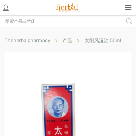
Products
search
Theherbalpharmacy
>
产品
>
太阳风湿油 50ml