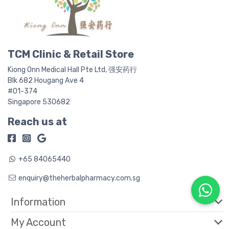
TCM Clinic & Retail Store
Kiong Onn Medical Hall Pte Ltd, 强安药行
Blk 682 Hougang Ave 4
#01-374
Singapore 530682
Reach us at
+65 84065440
enquiry@theherbalpharmacy.com.sg
Information
My Account