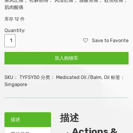
驱风止痛， 松解筋络， 风湿肚痛， 腰酸背痛， 蚊虫咬痛，
肌肉酸痛
库存 12 件
Quantity:
太
Save to Favorite
阳
风
加入购物车
湿
油
50ml
SKU：
TYFSY50
分类：
Medicated Oil /Balm
,
Oil
标签：
数
Singapore
量
描述
描述
Actions &