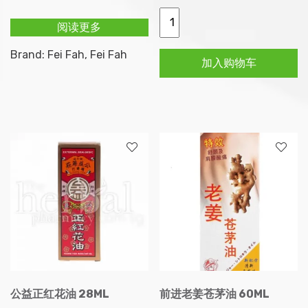
玉
阅读更多
林
正
Brand:
Fei Fah
,
Fei Fah
加入购物车
骨
水
30ml
数
量
公益正红花油 28ML
前进老姜苍茅油 60ML