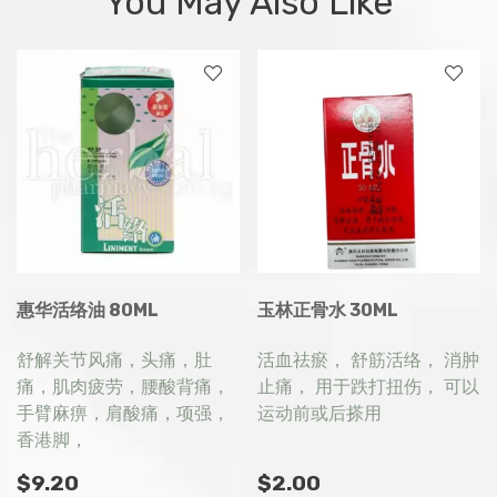
You May Also Like
惠华活络油 80ML
玉林正骨水 30ML
舒解关节风痛，头痛，肚
活血祛瘀， 舒筋活络， 消肿
痛，肌肉疲劳，腰酸背痛，
止痛， 用于跌打扭伤， 可以
手臂麻痹，肩酸痛，项强，
运动前或后搽用
香港脚，
提神醒脑等。
$
9.20
$
2.00