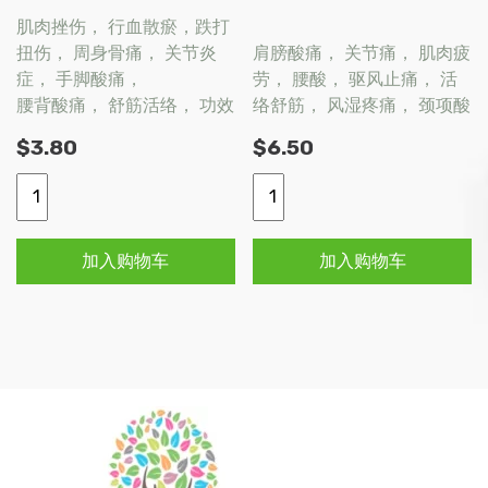
肌肉挫伤， 行血散瘀，跌打
扭伤， 周身骨痛， 关节炎
肩膀酸痛， 关节痛， 肌肉疲
症， 手脚酸痛，
劳， 腰酸， 驱风止痛， 活
腰背酸痛， 舒筋活络， 功效
络舒筋， 风湿疼痛，
颈项酸
良好
痛
$
3.80
$
6.50
公
前
益
进
正
老
加入购物车
加入购物车
红
姜
花
苍
油
茅
28ml
油
数
60ml
量
数
量